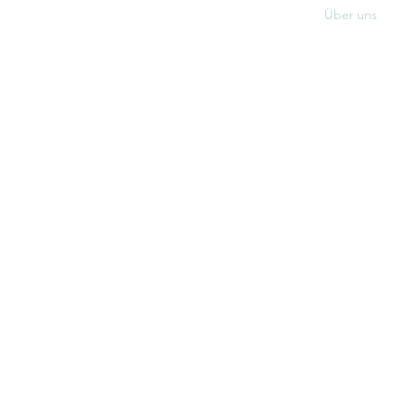
Über uns
Mitglied werd
Kontakt
2025 Baieruther Katzbalgerey
Datenschutz