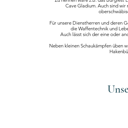
Zu nennen wäre z.B. das Burgfest 
Cave Gladium. Auch sind wir 
oberschwäbis
Für unsere Dienstherren und deren Ge
die Waffentechnik und Lebe
Auch lässt sich der eine oder a
Neben kleinen Schaukämpfen üben wir
Hakenbü
Unse